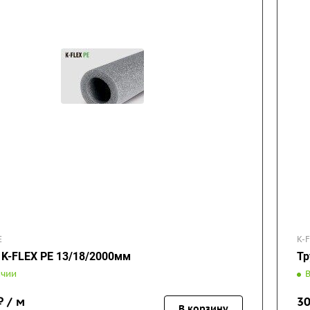
E
K-
 K-FLEX PE 13/18/2000мм
Тр
ичии
 / м
30
В корзину