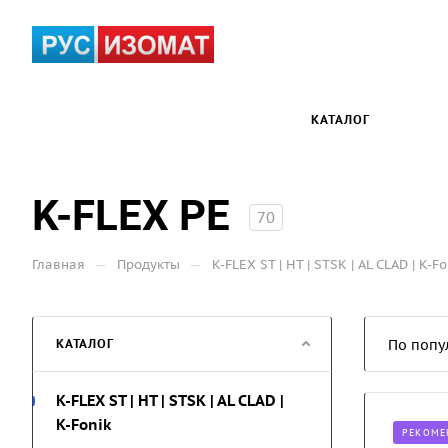
КАТАЛОГ
K-FLEX PE
70
—
—
Главная
Продукты
K-FLEX ST | HT | STSK | AL CLAD | K-Fo
КАТАЛОГ
По попу
K-FLEX ST | HT | STSK | AL CLAD |
K-Fonik
РЕКОМЕ