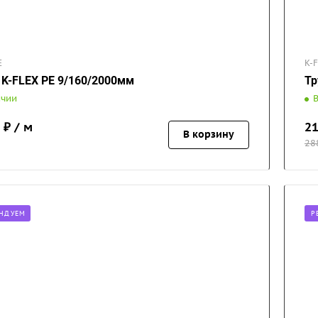
E
K-
 K-FLEX PE 9/160/2000мм
Тр
ичии
₽ / м
2
В корзину
28
НДУЕМ
Р