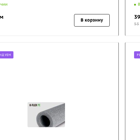
ичии
 м
39
В корзину
53
НДУЕМ
Р