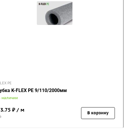
FLEX PE
убка K-FLEX PE 9/110/2000мм
В наличии
3.75
₽ / м
В корзину
5