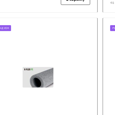
41
НДУЕМ
Р