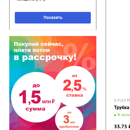
K-FLEX P
Трубка
В нал
33.75
₽