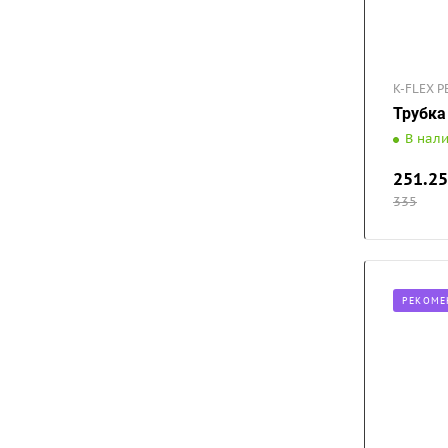
K-FLEX P
Трубка
В нал
251.25
335
РЕКОМЕ