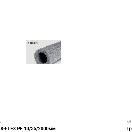
E
K-
 K-FLEX PE 13/35/2000мм
Тр