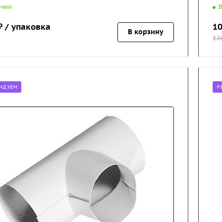
ичии
 / упаковка
10
В корзину
12
НДУЕМ
Р