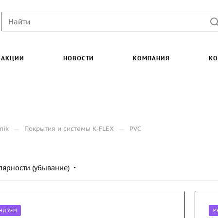
АКЦИИ
НОВОСТИ
КОМПАНИЯ
КО
—
—
nik
Покрытия и системы K-FLEX
PVC
лярности (убывание)
НДУЕМ
Р