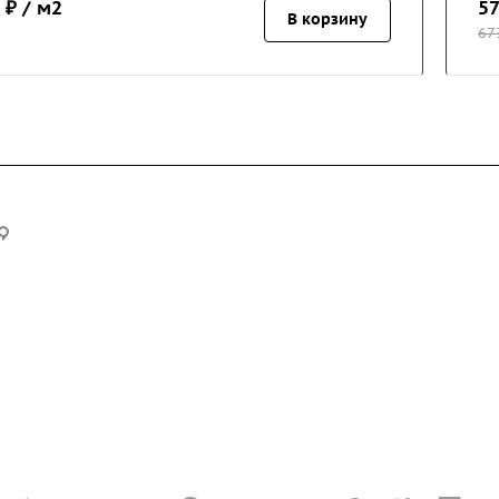
₽ / м2
57
В корзину
67
Офис: г. Москва, ул. Ивана Сусанина, дом 2, стр.2, офис 309
Склад: г. Москва, Лианозовский проезд, дом 6
Новости
Компания
О компании
Реквизиты