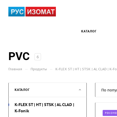
КАТАЛОГ
PVC
6
—
—
Главная
Продукты
K-FLEX ST | HT | STSK | AL CLAD | K-Fo
КАТАЛОГ
По попу
K-FLEX ST | HT | STSK | AL CLAD |
K-Fonik
РЕКОМЕ