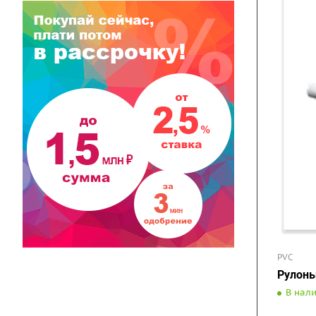
PVC
Рулоны
В нал