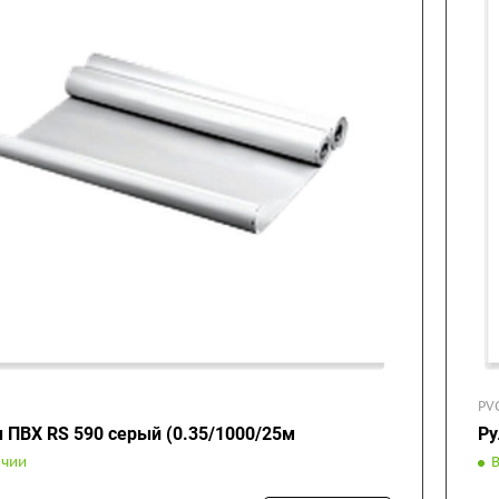
PV
 ПВХ RS 590 серый (0.35/1000/25м
Ру
ичии