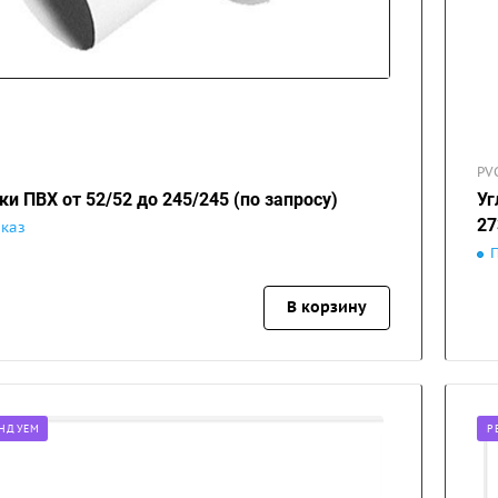
PV
ки ПВХ от 52/52 до 245/245 (по запросу)
Уг
2
аказ
В корзину
НДУЕМ
Р