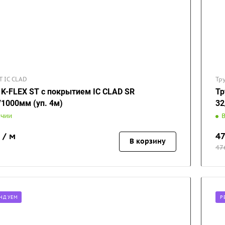
T IC CLAD
Тр
 K-FLEX ST с покрытием IC CLAD SR
Тр
/1000мм (уп. 4м)
32
ичии
 / м
4
В корзину
47
НДУЕМ
Р