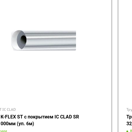
T IC CLAD
Тр
 K-FLEX ST с покрытием IC CLAD SR
Тр
1000мм (уп. 6м)
32
ичии