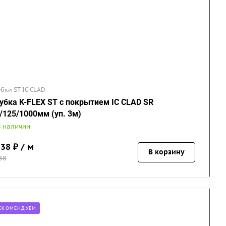
убки ST IC CLAD
убка K-FLEX ST с покрытием IC CLAD SR
/125/1000мм (уп. 3м)
В наличии
338
₽ / м
В корзину
38
ЕКОМЕНДУЕМ