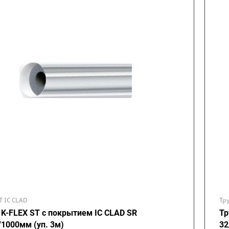
T IC CLAD
Тр
 K-FLEX ST с покрытием IC CLAD SR
Тр
/1000мм (уп. 3м)
32