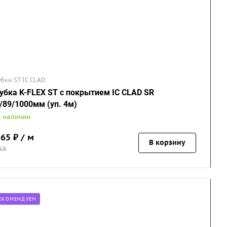
убки ST IC CLAD
убка K-FLEX ST с покрытием IC CLAD SR
/89/1000мм (уп. 4м)
В наличии
765
₽ / м
В корзину
65
ЕКОМЕНДУЕМ