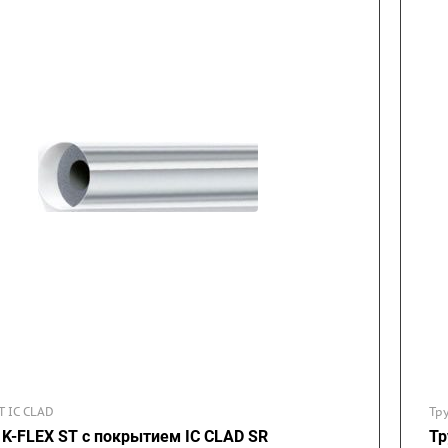
T IC CLAD
Тр
 K-FLEX ST с покрытием IC CLAD SR
Тр