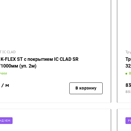
T IC CLAD
Тр
 K-FLEX ST с покрытием IC CLAD SR
Тр
/1000мм (уп. 2м)
32
ичии
 / м
8
В корзину
83
НДУЕМ
Р