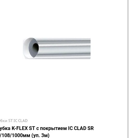
убки ST IC CLAD
убка K-FLEX ST с покрытием IC CLAD SR
/108/1000мм (уп. 3м)