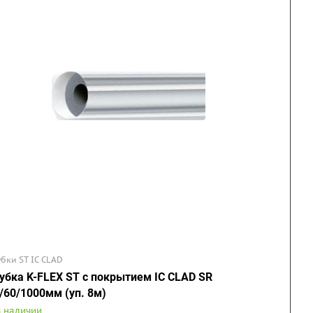
убки ST IC CLAD
убка K-FLEX ST с покрытием IC CLAD SR
/60/1000мм (уп. 8м)
В наличии