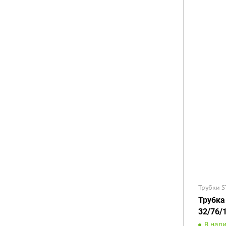
Трубки S
Трубка
32/76/
В нал