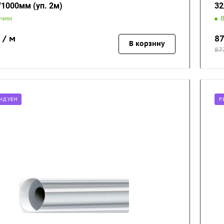
/1000мм (уп. 2м)
32
ичии
 / м
8
В корзину
87
НДУЕМ
Р