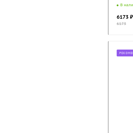
В нал
6173
₽
6173
РЕКОМЕ