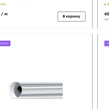
ичии
 / м
6
В корзину
60
НДУЕМ
Р