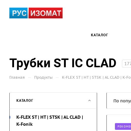
КАТАЛОГ
Трубки ST IC CLAD
17
—
—
Главная
Продукты
K-FLEX ST | HT | STSK | AL CLAD | K-Fo
КАТАЛОГ
По попу
K-FLEX ST | HT | STSK | AL CLAD |
K-Fonik
РЕКОМЕ