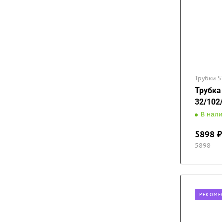
Трубки S
Трубка
32/102
В нал
5898
₽
5898
РЕКОМЕ