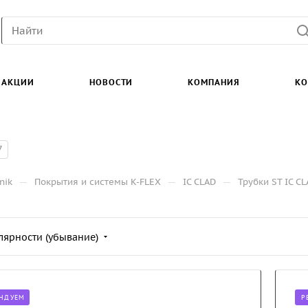
АКЦИИ
НОВОСТИ
КОМПАНИЯ
КО
7
—
—
—
nik
Покрытия и системы K-FLEX
IC CLAD
Трубки ST IC C
лярности (убывание)
НДУЕМ
Р