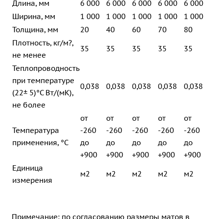
Длина, мм
6 000
6 000
6 000
6 000
6 000
Ширина, мм
1 000
1 000
1 000
1 000
1 000
Толщина, мм
20
40
60
70
80
Плотность, кг/м?,
35
35
35
35
35
не менее
Теплопроводность
при температуре
0,038
0,038
0,038
0,038
0,038
(22± 5)°С Вт/(мК),
не более
от
от
от
от
от
Температура
-260
-260
-260
-260
-260
применения, °С
до
до
до
до
до
+900
+900
+900
+900
+900
Единица
м2
м2
м2
м2
м2
измерения
Примечание: по согласованию размеры матов в